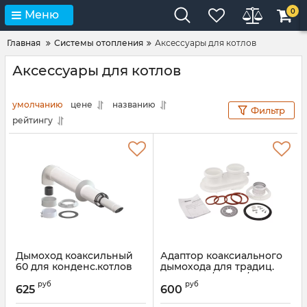
0
Меню
Главная
Системы отопления
Аксессуары для котлов
Аксессуары для котлов
умолчанию
цене
названию
Фильтр
рейтингу
Дымоход коаксильный
Адаптор коаксиального
60 для конденс.котлов
дымохода для традиц.
Innovita с коленом 90
котлов 60/100-80/80
руб
руб
Innovita
625
600
Артикул:
00000024228
Артикул:
00000026458