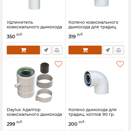
Удлинитель
Колено коаксиального
коаксиального дымохода
дымохода для традиц.
для традиц. котлов
котлов 90 град 60/100
руб
руб
длина 500мм 60/100
Innovita
350
319
Innovita
Артикул:
00000026455
Артикул:
00000026456
Daylux Адаптор
Колено дымохода для
коаксиального дымохода
традиц. котлов 90 гр.
для традиц. котлов
д.80 Innovita
руб
руб
299
200
Артикул:
00000021900
Артикул:
00000026459