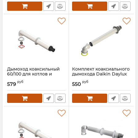
Дымоход коаксильный
Комплект коаксиального
60/100 для котлов и
дымохода Daikin Daylux
колонок Innovita
Артикул:
00000021901
руб
руб
579
550
Артикул:
00000024039