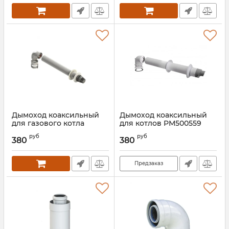
Артикул:
00000026457
Дымоход коаксильный
Дымоход коаксильный
для газового котла
для котлов РМ500559
М5100134 Kober
Kober
руб
руб
380
380
Артикул:
00000013045
Артикул:
00000019323
Предзаказ