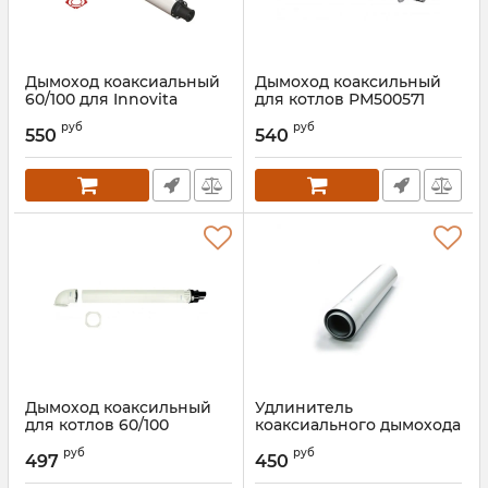
Дымоход коаксиальный
Дымоход коаксильный
60/100 для Innovita
для котлов РМ500571
PARMA
конденсационный Kober
руб
руб
550
540
Артикул:
00000025717
Артикул:
00000017199
Дымоход коаксильный
Удлинитель
для котлов 60/100
коаксиального дымохода
Immergas
для традиц. котлов
руб
руб
длина 1000мм 60/100
497
450
Артикул:
00000018176
Innovita