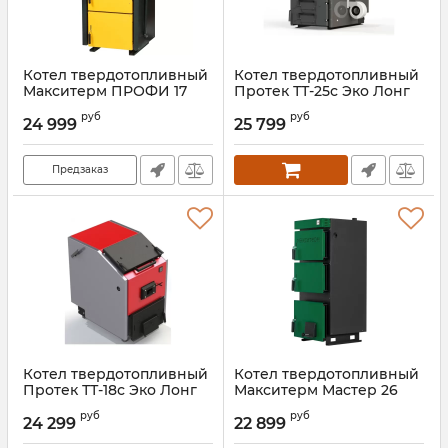
Котел твердотопливный
Котел твердотопливный
Макситерм ПРОФИ 17
Протек ТТ-25с Эко Лонг
Артикул:
00000027117
Артикул:
00000027221
руб
руб
24 999
25 799
Предзаказ
Котел твердотопливный
Котел твердотопливный
Протек ТТ-18с Эко Лонг
Макситерм Мастер 26
Плюс
Артикул:
00000027388
руб
руб
24 299
22 899
Артикул:
00000027223