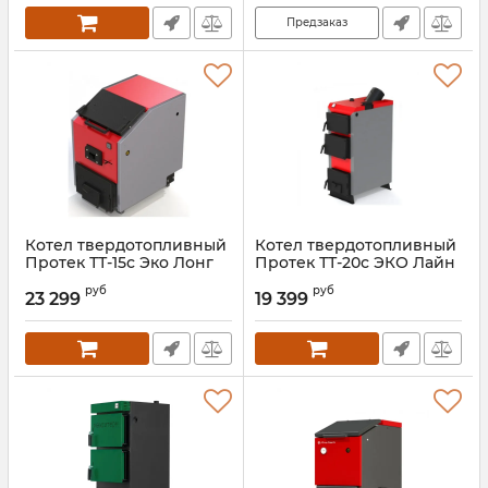
Предзаказ
Котел твердотопливный
Котел твердотопливный
Протек ТТ-15с Эко Лонг
Протек ТТ-20с ЭКО Лайн
Плюс
Артикул:
00000027508
руб
руб
23 299
19 399
Артикул:
00000027222