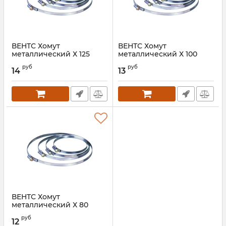
ВЕНТС Хомут
ВЕНТС Хомут
металлический Х 125
металлический Х 100
(наклейка)
(наклейка)
руб
руб
14
13
Артикул:
00000015997
Артикул:
00000015996
ВЕНТС Хомут
металлический Х 80
(наклейка)
руб
12
Артикул:
00000016001