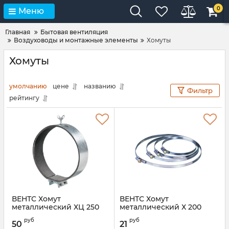
0
Меню
Главная
Бытовая вентиляция
Воздуховоды и монтажные элементы
Хомуты
Хомуты
умолчанию
цене
названию
Фильтр
рейтингу
ВЕНТС Хомут
ВЕНТС Хомут
металлический ХЦ 250
металлический Х 200
(наклейка)
Артикул:
00000016002
руб
руб
50
21
Артикул:
00000016000