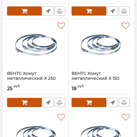
ВЕНТС Хомут
ВЕНТС Хомут
металлический Х 250
металлический Х 150
(наклейка)
(наклейка)
руб
руб
25
18
Артикул:
00000017052
Артикул:
00000015998