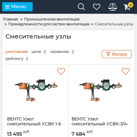
0
Меню
Главная
Промышленная вентиляция
Принадлежности для систем вентиляции
Смесительные узлы
Смесительные узлы
умолчанию
цене
названию
Фильтр
рейтингу
ВЕНТС Узел
ВЕНТС Узел
смесительный УСВК 1-6
смесительный УСВК-3/4-
4
Артикул:
00000013634
руб
руб
13 495
7 684
Артикул:
00000014733