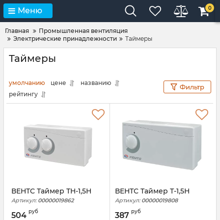
0
Меню
Главная
Промышленная вентиляция
Электрические принадлежности
Таймеры
Таймеры
умолчанию
цене
названию
Фильтр
рейтингу
ВЕНТС Таймер ТН-1,5Н
ВЕНТС Таймер Т-1,5Н
Артикул:
00000019862
Артикул:
00000019808
руб
руб
504
387