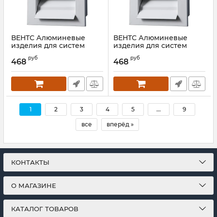
ВЕНТС Алюминевые
ВЕНТС Алюминевые
изделия для систем
изделия для систем
вентиляции РН 400*200
вентиляции РН 400*300
руб
руб
468
468
Артикул:
00000017032
Артикул:
00000017033
1
2
3
4
5
...
9
все
вперёд »
КОНТАКТЫ
О МАГАЗИНЕ
КАТАЛОГ ТОВАРОВ