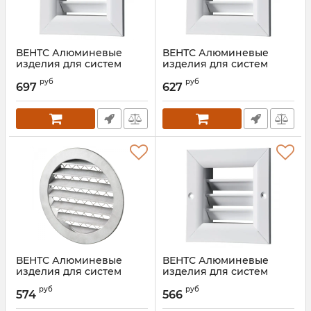
ВЕНТС Алюминевые
ВЕНТС Алюминевые
изделия для систем
изделия для систем
вентиляции РН 600*300
вентиляции ОРГ
руб
руб
400*600
697
627
Артикул:
00000019785
Артикул:
00000019782
ВЕНТС Алюминевые
ВЕНТС Алюминевые
изделия для систем
изделия для систем
вентиляции МВМА 315
вентиляции РН 400*400
руб
руб
бВн Ал (з/п)
574
566
Артикул:
00000016689
Артикул:
00000016686