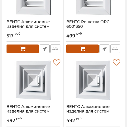
ВЕНТС Алюминевые
ВЕНТС Решетка ОРС
изделия для систем
600*350
вентиляции ОРГ 500*350
Артикул:
00000012100
руб
руб
517
499
Артикул:
00000021779
ВЕНТС Алюминевые
ВЕНТС Алюминевые
изделия для систем
изделия для систем
вентиляции ДП 395*395
вентиляции ДП 394*394
руб
руб
492
492
Артикул:
00000016386
Артикул:
00000024826