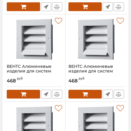
ВЕНТС Алюминевые
ВЕНТС Алюминевые
изделия для систем
изделия для систем
вентиляции ОРГ 800*200
вентиляции ОРГ 500*300
руб
руб
468
468
Артикул:
00000021780
Артикул:
00000016688