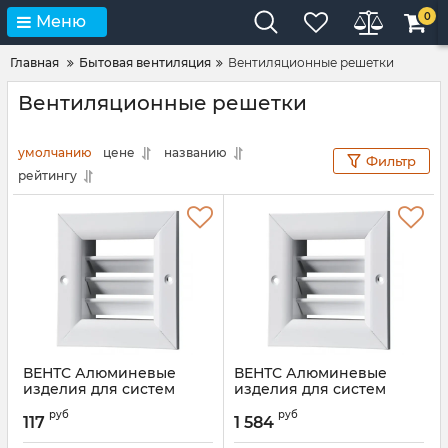
0
Меню
Главная
Бытовая вентиляция
Вентиляционные решетки
Вентиляционные решетки
умолчанию
цене
названию
Фильтр
рейтингу
ВЕНТС Алюминевые
ВЕНТС Алюминевые
изделия для систем
изделия для систем
вентиляции ОРГ 200*100
вентиляции ОРГ
руб
руб
800*800
117
1 584
Артикул:
00000014964
Артикул:
00000023211