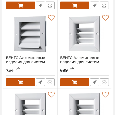
ВЕНТС Алюминевые
ВЕНТС Алюминевые
изделия для систем
изделия для систем
вентиляции РН 600*350
вентиляции ОРГ
руб
руб
600*400
734
699
Артикул:
00000026680
Артикул:
00000019784