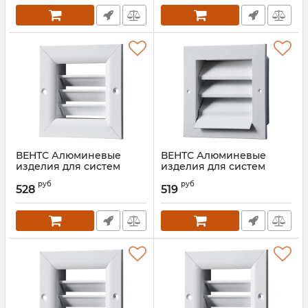
ВЕНТС Алюминевые
ВЕНТС Алюминевые
изделия для систем
изделия для систем
вентиляции ОРГ 600*300
вентиляции РН 500*300
руб
руб
528
519
Артикул:
00000026678
Артикул:
00000024502