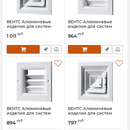
ВЕНТС Алюминевые
ВЕНТС Алюминевые
изделия для систем
изделия для систем
вентиляции ДП 596*596
вентиляции РН 700*400
руб
руб
1 011
964
Артикул:
00000015983
Артикул:
00000019787
ВЕНТС Алюминевые
ВЕНТС Алюминевые
изделия для систем
изделия для систем
вентиляции РН 600*400
вентиляции ДП 530*530
руб
руб
894
797
Артикул:
00000019786
Артикул:
00000019780