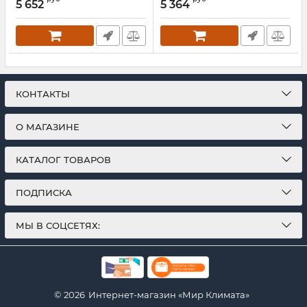
5 652
5 364
Артикул:
00000027475
Артикул:
00000022651
КОНТАКТЫ
О МАГАЗИНЕ
КАТАЛОГ ТОВАРОВ
ПОДПИСКА
МЫ В СОЦСЕТЯХ:
© 2026
Интернет-магазин «Мир Климата»