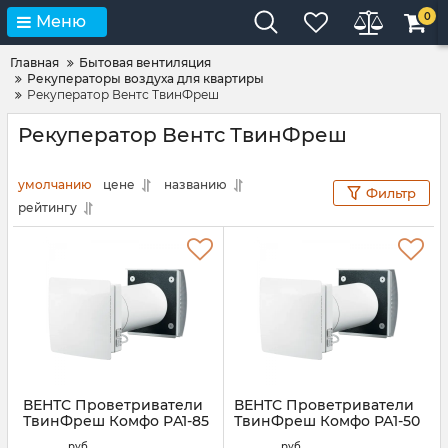
0
Меню
Главная
Бытовая вентиляция
Рекуператоры воздуха для квартиры
Рекуператор Вентс ТвинФреш
Рекуператор Вентс ТвинФреш
умолчанию
цене
названию
Фильтр
рейтингу
ВЕНТС Проветриватели
ВЕНТС Проветриватели
ТвинФреш Комфо РA1-85
ТвинФреш Комфо РА1-50
В.3
В.3
руб
руб