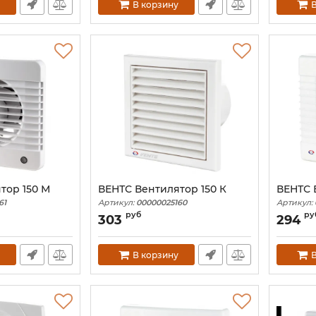
В корзину
В
тор 150 М
ВЕНТС Вентилятор 150 К
ВЕНТС 
61
Артикул:
00000025160
Артикул:
руб
ру
303
294
В корзину
В