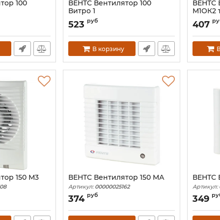
тор 100
ВЕНТС Вентилятор 100
ВЕНТС 
Витро 1
М1ОК2 
74
Артикул:
00000013576
Артикул:
руб
ру
523
407
В корзину
В
тор 150 М3
ВЕНТС Вентилятор 150 МА
ВЕНТС 
08
Артикул:
00000025162
Артикул:
руб
ру
374
349