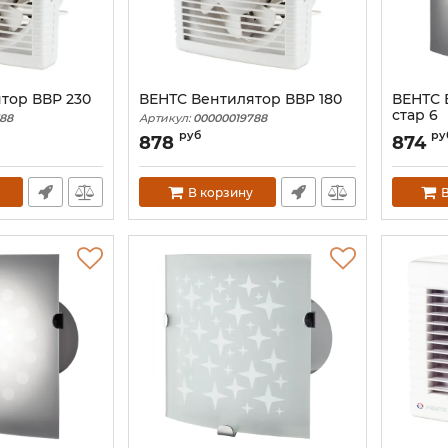
тор ВВР 230
ВЕНТС Вентилятор ВВР 180
ВЕНТС 
стар 6
88
Артикул:
00000019788
Артикул:
руб
ру
878
874
В корзину
В