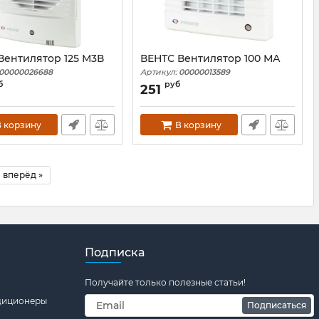
Вентилятор 125 М3В
ВЕНТС Вентилятор 100 МА
00000026688
Артикул:
00000013589
б
руб
251
 корзину
В корзину
вперёд »
Подписка
Получайте только полезные статьи!
ндиционеры
Подписаться