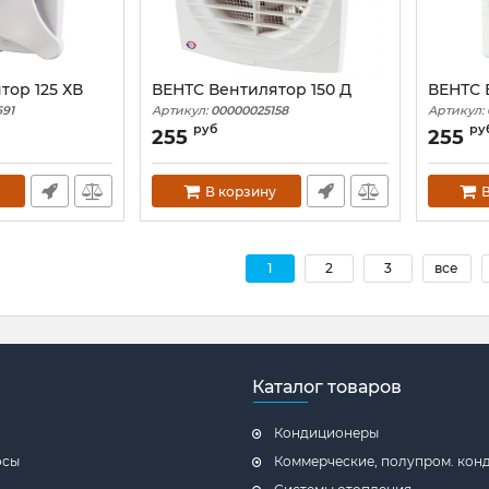
тор 125 ХВ
ВЕНТС Вентилятор 150 Д
ВЕНТС 
91
Артикул:
00000025158
Артикул:
руб
ру
255
255
В корзину
В
1
2
3
все
Каталог товаров
Кондиционеры
осы
Коммерческие, полупром. ко