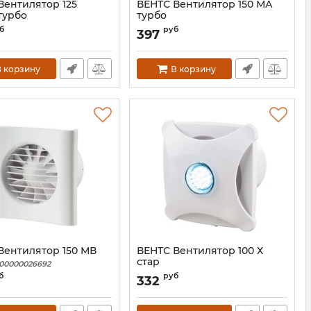
Вентилятор 125
ВЕНТС Вентилятор 150 МА
турбо
турбо
00000019827
Артикул:
00000027442
б
руб
397
 корзину
В корзину
Вентилятор 150 МВ
ВЕНТС Вентилятор 100 Х
стар
00000026692
Артикул:
00000025150
б
руб
332