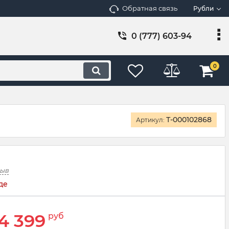
Обратная связь
Рубли
0 (777) 603-94
0
Т-000102868
Артикул:
зыв
де
4 399
руб