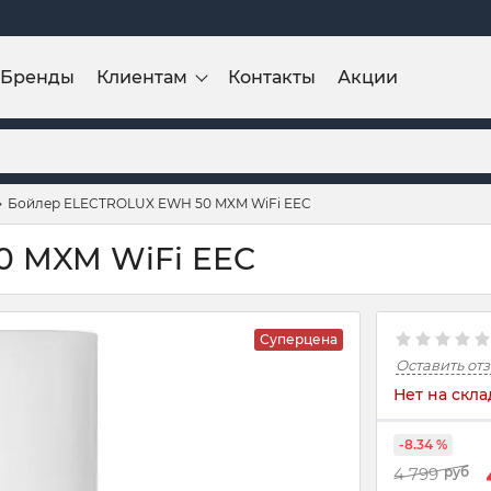
Бренды
Клиентам
Контакты
Акции
Бойлер ELECTROLUX EWH 50 MXM WiFi EEC
0 MXM WiFi EEC
Суперцена
Оставить от
Нет на скла
-8.34 %
4 799
руб