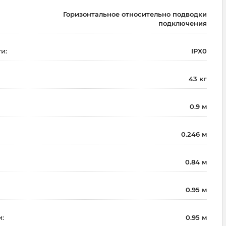
Горизонтальное относительно подводки
подключения
и:
IPX0
43 кг
0.9 м
0.246 м
0.84 м
0.95 м
и:
0.95 м