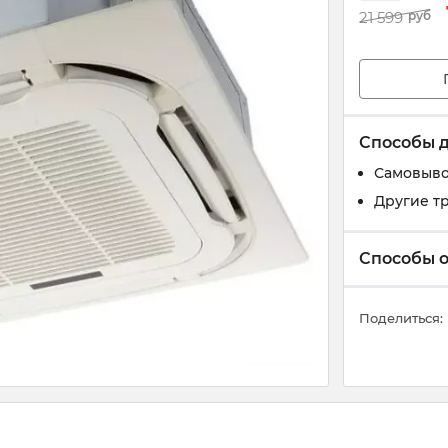
21 599
руб
Способы 
Самовыво
Другие т
Способы 
Поделиться: