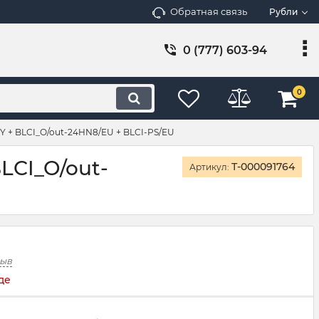
Обратная связь
Рубли
0 (777) 603-94
0
Y + BLCI_O/out-24HN8/EU + BLCI-PS/EU
LCI_O/out-
Т-000091764
Артикул:
зыв
де