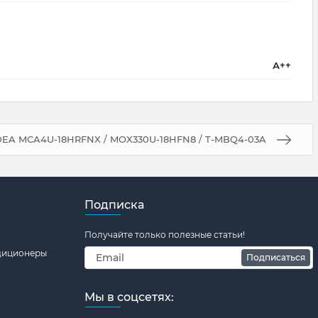
А++
DEA MCA4U-18HRFNX / MOX330U-18HFN8 / T-MBQ4-03A
Подписка
Получайте только полезные статьи!
ндиционеры
Подписаться
Мы в соцсетях: