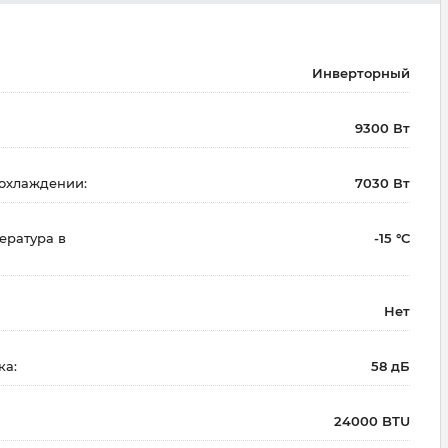
Инверторный
9300 Вт
охлаждении:
7030 Вт
ература в
-15 °С
Нет
ка:
58 дБ
24000 BTU