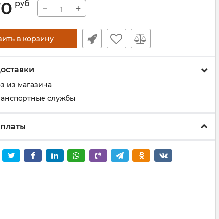
70
руб
−
+
вить в корзину
доставки
з из магазина
ранспортные службы
оплаты