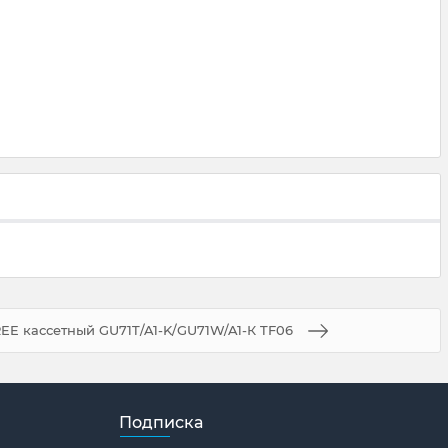
E кассетный GU71T/A1-K/GU71W/A1-К TF06
Подписка