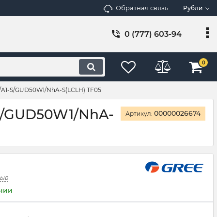
Обратная связь
Рубли
0 (777) 603-94
0
A1-S/GUD50W1/NhA-S(LCLH) TF05
S/GUD50W1/NhA-
00000026674
Артикул:
зыв
ичии