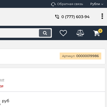
Обратная связь
Рубли
0 (777) 603-94
0
00000019986
Артикул:
зыв
де
3
руб