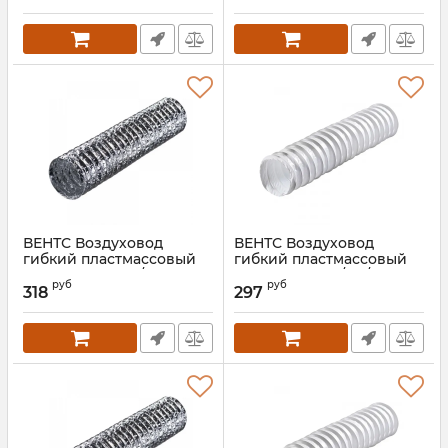
ВЕНТС Воздуховод
ВЕНТС Воздуховод
гибкий пластмассовый
гибкий пластмассовый
Поливент Н 150/7,6
Поливент 606/127/6
руб
руб
318
297
Артикул:
00000026702
Артикул:
00000014535