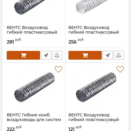
ВЕНТС Воздуховод
ВЕНТС Воздуховод
гибкий пластмассовый
гибкий пластмассовый
Поливент 605М0/102/10
Поливент 606/102/6
руб
руб
281
256
Артикул:
00000014528
Артикул:
00000014534
ВЕНТС Гибкие комб.
ВЕНТС Воздуховод
воздуховоды для систем
гибкий пластмассовый
вентиляции Поливент
Поливент 605М0/152/3
руб
руб
605М0/152/7,6 (сетка)
222
121
Артикул:
00000015992