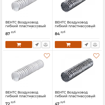
ВЕНТС Воздуховод
ВЕНТС Воздуховод
гибкий пластмассовый
гибкий пластмассовый
Поливент 660/127/3
Поливент 605М0/102/3
руб
руб
87
84
Артикул:
00000014541
Артикул:
00000015990
ВЕНТС Воздуховод
ВЕНТС Воздуховод
гибкий пластмассовый
гибкий пластмассовый
Поливент 660/102/3
Поливент 605М0/152/1
руб
руб
72
47
Артикул:
00000014539
Артикул:
00000015991