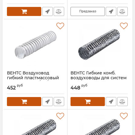
Артикул:
00000020272
Предзаказ
ВЕНТС Воздуховод
ВЕНТС Гибкие комб.
гибкий пластмассовый
воздуховоды для систем
Поливент 606/152/6
вентиляции Поливент
руб
руб
605М1/203/10 (сетка)
452
448
Артикул:
00000014536
Артикул:
00000022643