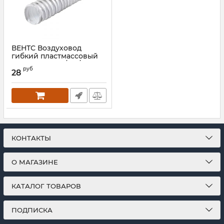
ВЕНТС Воздуховод
гибкий пластмассовый
Поливент 660/102/1
руб
28
Артикул:
00000014538
КОНТАКТЫ
О МАГАЗИНЕ
КАТАЛОГ ТОВАРОВ
ПОДПИСКА