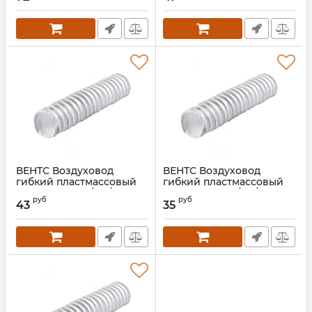
ВЕНТС Воздуховод
ВЕНТС Воздуховод
гибкий пластмассовый
гибкий пластмассовый
Поливент 660/152/1
Поливент 660/127/1
руб
руб
43
35
Артикул:
00000014542
Артикул:
00000014540