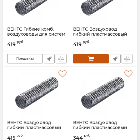
ВЕНТС Гибкие комб.
ВЕНТС Воздуховод
воздуховоды для систем
гибкий пластмассовый
вентиляции Поливент
Поливент 605М0/152/10
руб
руб
605М0/152/10 (сетка)
419
419
Артикул:
00000014530
Артикул:
00000020271
Предзаказ
ВЕНТС Воздуховод
ВЕНТС Воздуховод
гибкий пластмассовый
гибкий пластмассовый
Поливент Н 200/7,6
Поливент 605М0/127/10
руб
руб
415
344
Артикул:
00000026703
Артикул:
00000014529