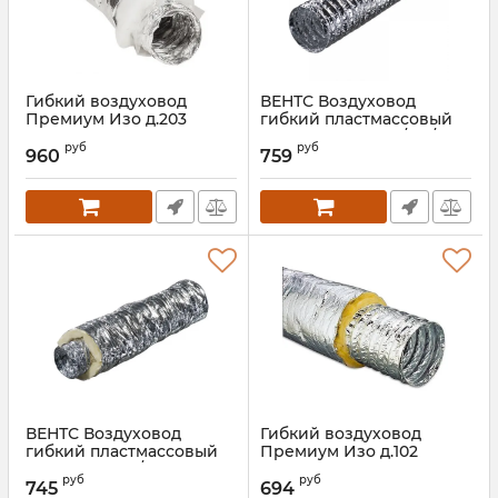
Гибкий воздуховод
ВЕНТС Воздуховод
Премиум Изо д.203
гибкий пластмассовый
Поливент 605М0/315/10
Артикул:
00000016982
руб
руб
960
759
Артикул:
00000014533
ВЕНТС Воздуховод
Гибкий воздуховод
гибкий пластмассовый
Премиум Изо д.102
Изовент Н150/7,6
Артикул:
00000016980
руб
руб
745
694
Артикул:
00000014525