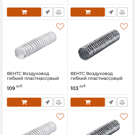
Артикул:
00000021786
ВЕНТС Воздуховод
ВЕНТС Воздуховод
гибкий пластмассовый
гибкий пластмассовый
Поливент 660/152/3
Поливент 605М0/127/3
руб
руб
109
103
Артикул:
00000014543
Артикул:
00000019833