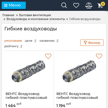
0
Меню
Главная
Бытовая вентиляция
Воздуховоды и монтажные элементы
Гибкие воздуховоды
Гибкие воздуховоды
умолчанию
цене
названию
Фильтр
рейтингу
ВЕНТС Воздуховод
ВЕНТС Воздуховод
гибкий пластмассовый
гибкий пластмассовый
Изовент Н315/7,6
Изовент Н250/7,6
руб
руб
1 464
1 194
Артикул:
00000023219
Артикул:
00000014527