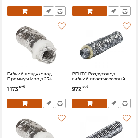
Гибкий воздуховод
ВЕНТС Воздуховод
Премиум Изо д.254
гибкий пластмассовый
Изовент Н200/7,6
Артикул:
00000016983
руб
руб
1 173
972
Артикул:
00000014526