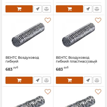
ВЕНТС Воздуховод
ВЕНТС Воздуховод
гибкий
гибкий пластмассовый
комбинированный
Поливент 605М0/254/10
руб
руб
Поливент 605М0/254/10
683
683
Артикул:
00000014532
(сетка)
Артикул:
00000017036