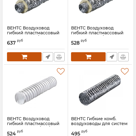
ВЕНТС Воздуховод
ВЕНТС Воздуховод
гибкий пластмассовый
гибкий пластмассовый
Изовент Н125/7,6
Изовент Н100/7,6
руб
руб
637
528
Артикул:
00000023218
Артикул:
00000014524
ВЕНТС Воздуховод
ВЕНТС Гибкие комб.
гибкий пластмассовый
воздуховоды для систем
Поливент 606/203/6
вентиляции Поливент
руб
руб
605М0/203/10 (сетка)
524
495
Артикул:
00000014537